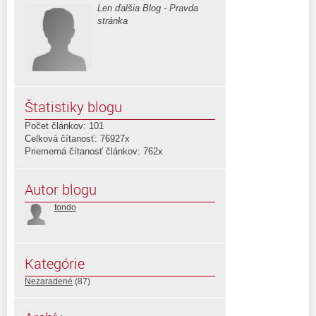
Len ďalšia Blog - Pravda
stránka
Štatistiky blogu
Počet článkov: 101
Celková čítanosť: 76927x
Priemerná čítanosť článkov: 762x
Autor blogu
tondo
Kategórie
Nezaradené
(87)