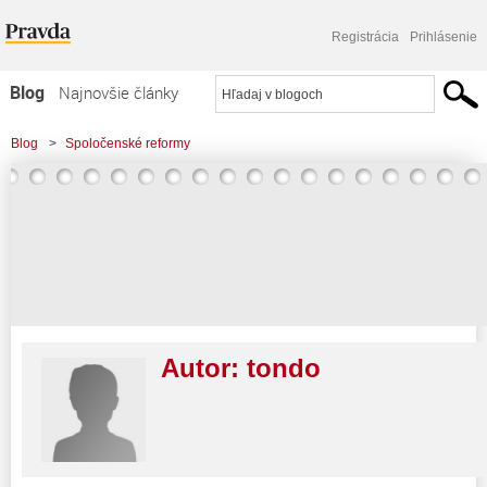
Registrácia
Prihlásenie
Blog
Najnovšie články
Najčítanejšie články
Blog
>
Spoločenské reformy
Najkomentovanejšie články
Zoznam blogov
Komerčné blogy
Autor:
tondo