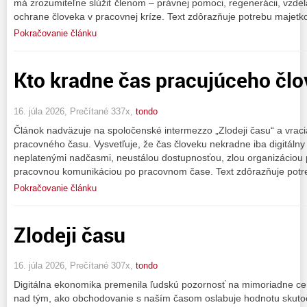
má zrozumiteľne slúžiť členom – právnej pomoci, regenerácii, vzde
ochrane človeka v pracovnej kríze. Text zdôrazňuje potrebu majetk
Pokračovanie článku
Kto kradne čas pracujúceho čl
16. júla 2026, Prečítané 337x,
tondo
Článok nadväzuje na spoločenské intermezzo „Zlodeji času“ a vracia
pracovného času. Vysvetľuje, že čas človeku nekradne iba digitálny 
neplatenými nadčasmi, neustálou dostupnosťou, zlou organizáciou prá
pracovnou komunikáciou po pracovnom čase. Text zdôrazňuje potr
Pokračovanie článku
Zlodeji času
16. júla 2026, Prečítané 307x,
tondo
Digitálna ekonomika premenila ľudskú pozornosť na mimoriadne ce
nad tým, ako obchodovanie s naším časom oslabuje hodnotu skutoč