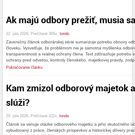
Ak majú odbory prežiť, musia sa
22. júla 2026, Prečítané 305x,
tondo
Záverečný článok odborárskej série sumarizuje potrebu obnovy od
človeku. Vysvetľuje, že problémom nie je samotná myšlienka odborov
transparentnosti a reálnej ochrany člena. Text zdôrazňuje potrebu i
ochrany pred odvetou, kontroly členského, majetkovej pravdy, zodp
Pokračovanie článku
Kam zmizol odborový majetok 
slúži?
20. júla 2026, Prečítané 611x,
tondo
Článok sa venuje otázke odborového majetku a jeho skutočného úče
vybudovaný z práce, členských príspevkov a historickej dôvery pracu