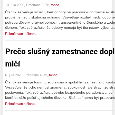
10. júla 2026, Prečítané 327x,
tondo
Článok sa venuje situácii, keď odbory na pracovisku formálne existu
probléme necíti skutočnú ochranu. Vysvetľuje rozdiel medzi odbor
potrebu dôvery, právnej pomoci, transparentného členského a zodp
členom. Text zdôrazňuje, že odbory nemajú byť iba názov, výbor al
Pokračovanie článku
Prečo slušný zamestnanec doplá
mlčí
6. júla 2026, Prečítané 431x,
tondo
Článok sa venuje tomu, prečo slušní a spoľahliví zamestnanci často
Vysvetľuje, že ticho nemusí znamenať spokojnosť, ale strach zo str
postavenia. Text zdôrazňuje potrebu bezpečného poradenstva, och
ktoré dokážu počuť aj tichého človeka. Slušnosť nemá byť pracovn
Pokračovanie článku