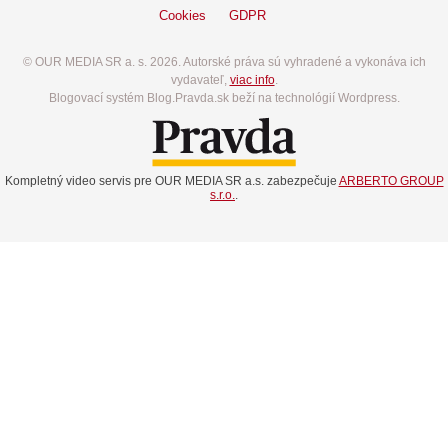
Cookies
GDPR
© OUR MEDIA SR a. s. 2026. Autorské práva sú vyhradené a vykonáva ich
vydavateľ,
viac info
.
Blogovací systém Blog.Pravda.sk beží na technológií Wordpress.
Kompletný video servis pre OUR MEDIA SR a.s. zabezpečuje
ARBERTO GROUP
s.r.o.
.