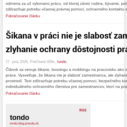
odmena za už vykonanú prácu, od ktorej závisí rodina, bývanie, potr
zdôrazňuje potrebu včasnej právnej pomoci, ochranného kontaktu a
Pokračovanie článku
Šikana v práci nie je slabosť z
zlyhanie ochrany dôstojnosti pr
27. júna 2026, Prečítané 606x,
tondo
Článok sa venuje šikane, bossingu a mobbingu na pracovisku ako 
práce. Vysvetľuje, že šikana nie je slabosť zamestnanca, ale zlyha
prostredí. Text zdôrazňuje potrebu včasnej pomoci, bezpečného ko
individuálneho ochranného členstva pre zamestnancov, ktorí na pr
Pokračovanie článku
RSS
tondo
tondo.blog.pravda.sk