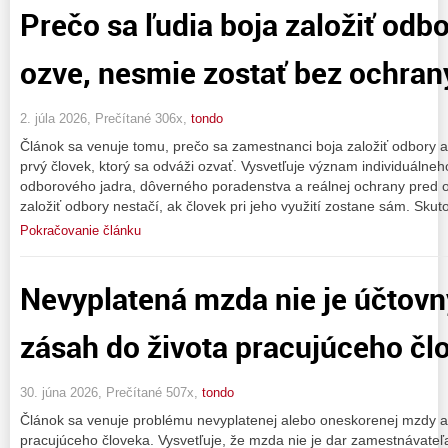
Prečo sa ľudia boja založiť odbo
ozve, nesmie zostať bez ochran
2. júla 2026, Prečítané 306x,
tondo
Článok sa venuje tomu, prečo sa zamestnanci boja založiť odbory 
prvý človek, ktorý sa odváži ozvať. Vysvetľuje význam individuálne
odborového jadra, dôverného poradenstva a reálnej ochrany pred o
založiť odbory nestačí, ak človek pri jeho využití zostane sám. Sku
Pokračovanie článku
Nevyplatená mzda nie je účtovn
zásah do života pracujúceho čl
30. júna 2026, Prečítané 507x,
tondo
Článok sa venuje problému nevyplatenej alebo oneskorenej mzdy 
pracujúceho človeka. Vysvetľuje, že mzda nie je dar zamestnávateľa